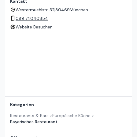
Kontakt
Westermuehlstr. 32
|
80469
München
089 74040854
Website Besuchen
Standort auf der Karte
Kategorien
Restaurants & Bars
>
Europäische Küche
>
Bayerisches Restaurant