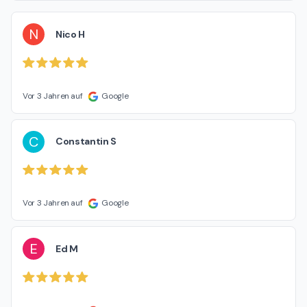
N
Nico H
Vor 3 Jahren auf
Google
C
Constantin S
Vor 3 Jahren auf
Google
E
Ed M