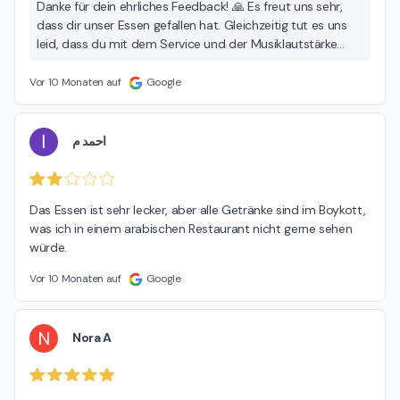
Danke für dein ehrliches Feedback! 🙏 Es freut uns sehr,
dass dir unser Essen gefallen hat. Gleichzeitig tut es uns
leid, dass du mit dem Service und der Musiklautstärke
nicht ganz zufrieden warst. Wir werden uns darum
kümmern – versprochen. Vielleicht dürfen wir dich bald
Vor 10 Monaten auf
Google
wieder überzeugen – mit gutem Essen und angenehmer
Atmosphäre. Euer Tatie-Team
ا
احمد م
Das Essen ist sehr lecker, aber alle Getränke sind im Boykott, 
was ich in einem arabischen Restaurant nicht gerne sehen 
würde.
Vor 10 Monaten auf
Google
N
Nora A