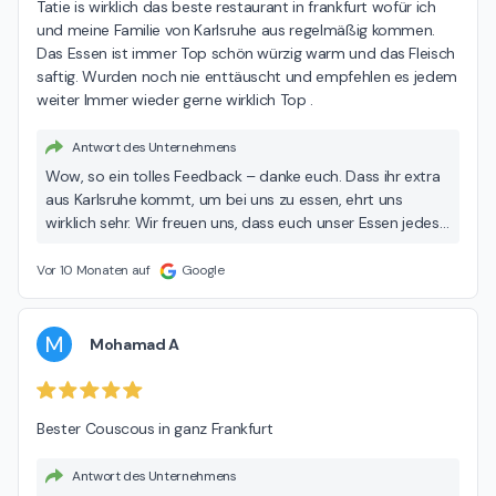
Tatie is wirklich das beste restaurant in frankfurt wofür ich 
und meine Familie von Karlsruhe aus regelmäßig kommen. 
Das Essen ist immer Top schön würzig warm und das Fleisch 
saftig. Wurden noch nie enttäuscht und empfehlen es jedem 
weiter Immer wieder gerne wirklich Top .
Antwort des Unternehmens
Wow, so ein tolles Feedback – danke euch. Dass ihr extra
aus Karlsruhe kommt, um bei uns zu essen, ehrt uns
wirklich sehr. Wir freuen uns, dass euch unser Essen jedes
Mal begeistert und ihr uns weiterempfehlt. Bis bald in
Frankfurt – wir freuen uns schon auf euren nächsten
Vor 10 Monaten auf
Google
Besuch! Liebe Grüße Euer Tatie-Team
M
Mohamad A
Bester Couscous in ganz Frankfurt
Antwort des Unternehmens