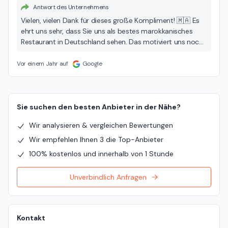
Antwort des Unternehmens
Vielen, vielen Dank für dieses große Kompliment! 🇲🇦 Es
ehrt uns sehr, dass Sie uns als bestes marokkanisches
Restaurant in Deutschland sehen. Das motiviert uns noch
mehr, unseren Gästen weiterhin authentische Gerichte
und herzlichen Service zu bieten. Wir freuen uns schon, Sie
Vor einem Jahr auf
Google
bald wieder begrüßen zu dürfen!
Sie suchen den besten Anbieter in der Nähe?
Wir analysieren & vergleichen Bewertungen
Wir empfehlen Ihnen 3 die Top-Anbieter
100% kostenlos und innerhalb von 1 Stunde
Unverbindlich Anfragen
Kontakt