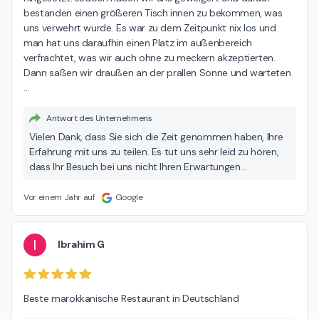
bestanden einen größeren Tisch innen zu bekommen, was 
uns verwehrt wurde. Es war zu dem Zeitpunkt nix los und 
man hat uns daraufhin einen Platz im außenbereich 
verfrachtet, was wir auch ohne zu meckern akzeptierten. 
Dann saßen wir draußen an der prallen Sonne und warteten 
…
Antwort des Unternehmens
Vielen Dank, dass Sie sich die Zeit genommen haben, Ihre
Erfahrung mit uns zu teilen. Es tut uns sehr leid zu hören,
dass Ihr Besuch bei uns nicht Ihren Erwartungen
entsprochen hat. Wir möchten uns aufrichtig für die
Unannehmlichkeiten entschuldigen – weder beim Service
Vor einem Jahr auf
Google
noch bei der Platzwahl hätten Sie sich so fühlen dürfen. Ihr
Feedback nehmen wir sehr ernst und werden es im Team
besprechen, um sicherzustellen, dass sich so etwas nicht
I
Ibrahim G
wiederholt. Wir würden uns freuen, wenn Sie uns in
Zukunft noch einmal die Gelegenheit geben, Sie von
unserem Service und unserer Küche zu überzeugen.
Beste marokkanische Restaurant in Deutschland