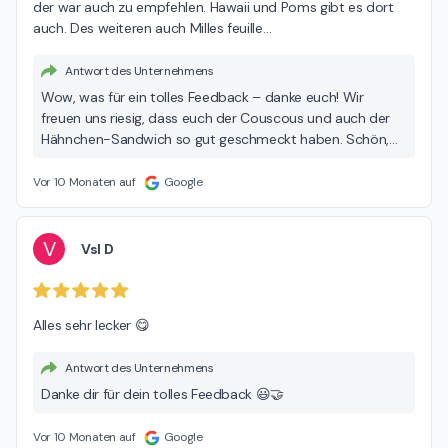
der war auch zu empfehlen. Hawaii und Poms gibt es dort 
auch. Des weiteren auch Milles feuille
…
Antwort des Unternehmens
Wow, was für ein tolles Feedback – danke euch! Wir
freuen uns riesig, dass euch der Couscous und auch der
Hähnchen-Sandwich so gut geschmeckt haben. Schön,
dass ihr bei uns gelandet seid – manchmal ist Plan B eben
der beste 😄 Bis ganz bald, in shaa Allah! Euer Tatie-Team
Vor 10 Monaten auf
Google
V
Vsl D
Alles sehr lecker 😋
Antwort des Unternehmens
Danke dir für dein tolles Feedback 😃🤝
Vor 10 Monaten auf
Google