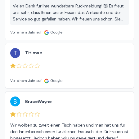
Vielen Dank für Ihre wunderbare Rückmeldung! 🥰 Es freut
uns sehr, dass Ihnen unser Essen, das Ambiente und der
Service so gut gefallen haben. Wir freuen uns schon, Sie
bald wieder bei uns begrüßen zu dürfen – Sie sind
jederzeit herzlich willkommen!
Vor einem Jahr auf
Google
T
Titima s
Vor einem Jahr auf
Google
B
BruceWayne
Wir wollten zu zweit einen Tisch haben und man hat uns für 
den Innenbereich einen furzkleinen Esstisch, der für Frauen ist 
hingesetzt. Jedoch haben wir uns geweigert und darauf 