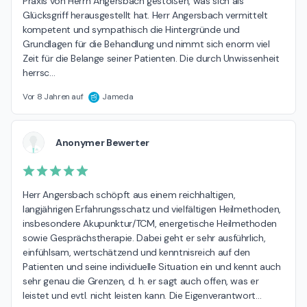
Praxis von Herrn Angersbach gestoßen, was sich als 
Glücksgriff herausgestellt hat. Herr Angersbach vermittelt 
kompetent und sympathisch die Hintergründe und 
Grundlagen für die Behandlung und nimmt sich enorm viel 
Zeit für die Belange seiner Patienten. Die durch Unwissenheit 
herrsc
…
Vor 8 Jahren auf
Jameda
Anonymer Bewerter
Herr Angersbach schöpft aus einem reichhaltigen, 
langjährigen Erfahrungsschatz und vielfältigen Heilmethoden, 
insbesondere Akupunktur/TCM, energetische Heilmethoden 
sowie Gesprächstherapie. Dabei geht er sehr ausführlich, 
einfühlsam, wertschätzend und kenntnisreich auf den 
Patienten und seine individuelle Situation ein und kennt auch 
sehr genau die Grenzen, d. h. er sagt auch offen, was er 
leistet und evtl. nicht leisten kann. Die Eigenverantwort
…