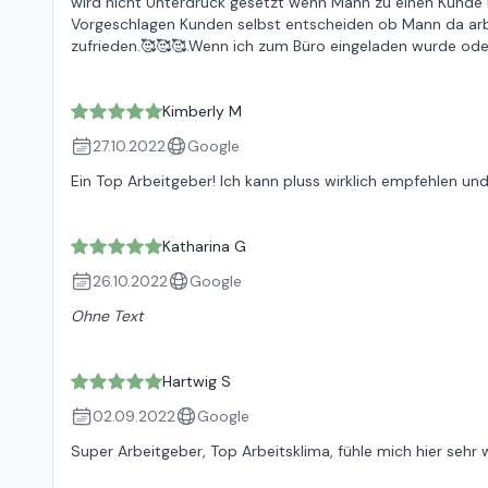
wird nicht Unterdruck gesetzt wenn Mann zu einen Kunde 
Vorgeschlagen Kunden selbst entscheiden ob Mann da arb
zufrieden.🥰🥰🥰.Wenn ich zum Büro eingeladen wurde oder 
Kimberly M
27.10.2022
Google
Ein Top Arbeitgeber! Ich kann pluss wirklich empfehlen und
Katharina G
26.10.2022
Google
Ohne Text
Hartwig S
02.09.2022
Google
Super Arbeitgeber, Top Arbeitsklima, fühle mich hier sehr 