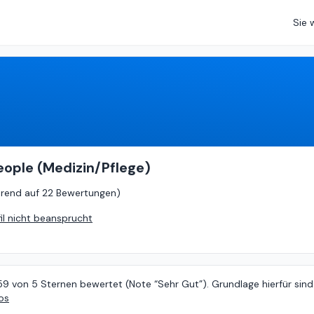
Sie 
4.59
von
5 (
basierend auf
22 Bewertungen
)
ople (Medizin/Pflege)
erend auf
22 Bewertungen
)
fil nicht beansprucht
59 von 5 Sternen bewertet (Note “Sehr Gut”). Grundlage hierfür sind
os