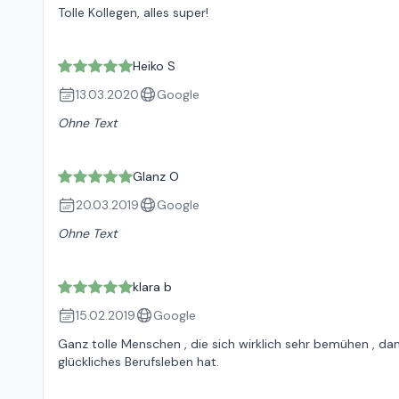
Tolle Kollegen, alles super!
Heiko S
13.03.2020
Google
Ohne Text
Glanz O
20.03.2019
Google
Ohne Text
klara b
15.02.2019
Google
Ganz tolle Menschen , die sich wirklich sehr bemühen , dam
glückliches Berufsleben hat.