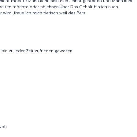
nicht möchte.Mann kann sein Plan selbst gestalten und Mann kann
eiten möchte oder ablehnen.Über Das Gehalt bin ich auch
wird ,freue ich mich tierisch weil das Pers
 bin zu jeder Zeit zufrieden gewesen.
wohl