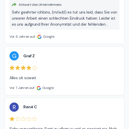
Antwort des Unternehmens
Sehr geehrter ichbins, (m/w/d) es tut uns leid, dass Sie von
unserer Arbeit einen schlechten Eindruck haben. Leider ist
es uns aufgrund Ihrer Anonymität und der fehlenden
Angaben zu Ihrem Problem, nicht möglich Ihnen eine
Lösung beziehungsweise eine Erklärung anzubieten. Das
Vor 6 Jahren auf
Google
finden wir sehr schade. Gern können Sie uns Ihr Problem
per E-Mail schildern. Bitte seien Sie sich gewiss, dass wir
Ihnen gerne helfen möchten, sofern es die technischen
G
Graf Z
oder baulichen Gegebenheiten zulassen. Mit freundlichen
Grüßen
Alles ok soweit.
Vor 7 Jahren auf
Google
R
René C
Sehr unzuverlässig. Sagt zu allem ja und es passiert nix. Nich 