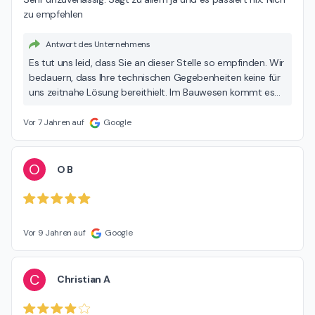
zu empfehlen
Antwort des Unternehmens
Es tut uns leid, dass Sie an dieser Stelle so empfinden. Wir
bedauern, dass Ihre technischen Gegebenheiten keine für
uns zeitnahe Lösung bereithielt. Im Bauwesen kommt es
leider teilweise vor, dass Wunschtermine des Kunden mit
den Möglichkeiten und Kapazitäten des Handwerkers nicht
Vor 7 Jahren auf
Google
überein kommen. Wir wünschen Ihnen dennoch alles Gute
für Zukunft.
O
O B
Vor 9 Jahren auf
Google
C
Christian A