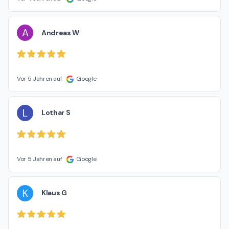
A
Andreas W
Vor 5 Jahren auf
Google
L
Lothar S
Vor 5 Jahren auf
Google
K
Klaus G