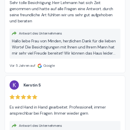
Sehr tolle Besichtigung..Herr Lehmann hat sich Zeit 
genommen und hatte auf alle Fragen eine Antwort..durch 
seine freundliche Art fühlten wir uns sehr gut aufgehoben 
und beraten
Antwort des Unternehmens
Hallo liebe Frau von Minden, herzlichen Dank für die lieben
Worte! Die Besichtigungen mit Ihnen und Ihrem Mann hat
mir sehr viel Freude bereitet! Wir können das Haus leider
nur einmal verkaufen, daher drücke ich Ihnen die Daumen!
Liebe Grüße an Sie und Ihren Mann Niklas Lehmann
Vor 5 Jahren auf
Google
K
Kerstin S
Es wird Hand in Hand gearbeitet. Professionell, immer 
ansprechbar bei Fragen. Immer wieder gern.
Antwort des Unternehmens