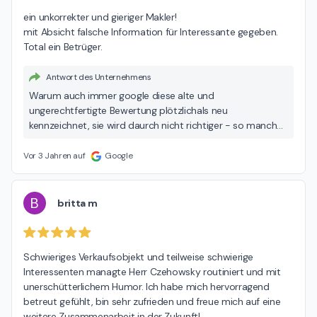
ein unkorrekter und gieriger Makler!

mit Absicht falsche Information für Interessante gegeben.

Total ein Betrüger.
Antwort des Unternehmens
Warum auch immer google diese alte und
ungerechtfertigte Bewertung plötzlichals neu
kennzeichnet, sie wird daurch nicht richtiger - so manche
Dinge sind bei google nicht nachzuvollziehen und sehr
ärgerlich! Da Sie kein Kunde von uns sind, werden Sie uns ja
Vor 3 Jahren auf
Google
wohl nicht bewerten können. Wer auch immer hier
schreibt, wir kennen Sie gar nicht.
B
britta m
Schwieriges Verkaufsobjekt und teilweise schwierige 
Interessenten managte Herr Czehowsky routiniert und mit 
unerschütterlichem Humor. Ich habe mich hervorragend 
betreut gefühlt, bin sehr zufrieden und freue mich auf eine 
weitere Zusammenarbeit in der Zukunft!
