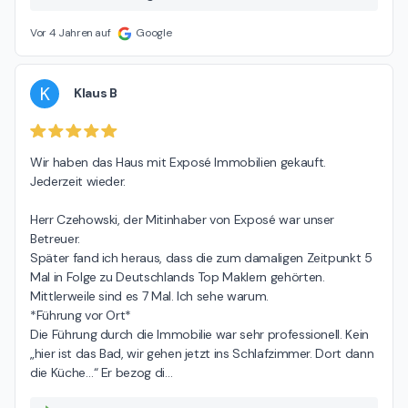
Situation aus Ihrer Perspektive, die nicht den Tatsachen
entspricht und somit zu einer falschen Einschätzung führt.
Vor 4 Jahren auf
Google
Gern können wir den konkreten Sachverhalt in unserem
Büro klären. Mit freundlichen Grüßen Michael Czehowsky
K
Klaus B
Wir haben das Haus mit Exposé Immobilien gekauft. 
Jederzeit wieder.

Herr Czehowski, der Mitinhaber von Exposé war unser 
Betreuer.

Später fand ich heraus, dass die zum damaligen Zeitpunkt 5 
Mal in Folge zu Deutschlands Top Maklern gehörten. 
Mittlerweile sind es 7 Mal. Ich sehe warum.

*Führung vor Ort*

Die Führung durch die Immobilie war sehr professionell. Kein 
„hier ist das Bad, wir gehen jetzt ins Schlafzimmer. Dort dann 
die Küche…“ Er bezog di
…