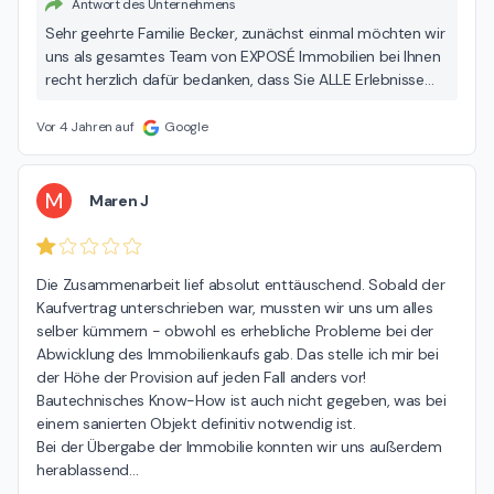
Antwort des Unternehmens
Sehr geehrte Familie Becker, zunächst einmal möchten wir
uns als gesamtes Team von EXPOSÉ Immobilien bei Ihnen
recht herzlich dafür bedanken, dass Sie ALLE Erlebnisse
und Erfahrungen, die Sie mit uns gemacht haben, so
ausführlich, sachlich und geradezu emotional
Vor 4 Jahren auf
Google
niedergeschrieben haben. Diese Bestätigung für unsere
durchaus vielfältige Beratung in den verschiedensten
Lebenslagen, deren Umsetzung und unser persönliches
M
Maren J
Engagement ist für uns nicht nur ein großes Lob und
Anerkennung, sondern vielmehr auch eine ständige
Aufforderung, dies immer wieder erneut unter Beweis zu
Die Zusammenarbeit lief absolut enttäuschend. Sobald der 
stellen. Tag für Tag, und immer noch ein bisschen besser!
Kaufvertrag unterschrieben war, mussten wir uns um alles 
Vielen Dank.
selber kümmern - obwohl es erhebliche Probleme bei der 
Abwicklung des Immobilienkaufs gab. Das stelle ich mir bei 
der Höhe der Provision auf jeden Fall anders vor!

Bautechnisches Know-How ist auch nicht gegeben, was bei 
einem sanierten Objekt definitiv notwendig ist.

Bei der Übergabe der Immobilie konnten wir uns außerdem 
herablassend
…