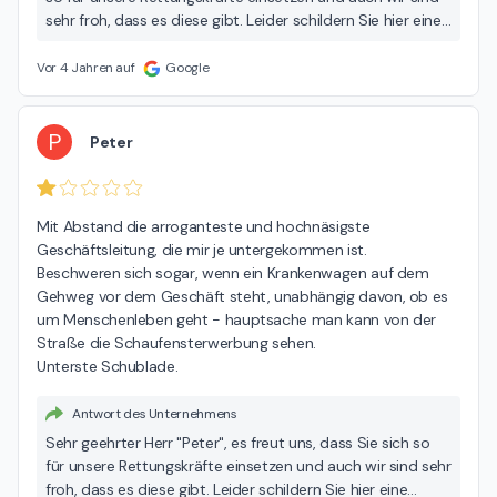
sehr froh, dass es diese gibt. Leider schildern Sie hier eine
Situation aus Ihrer Perspektive, die nicht den Tatsachen
entspricht und somit zu einer falschen Einschätzung führt.
Vor 4 Jahren auf
Google
Gern können wir den konkreten Sachverhalt in unserem
Büro klären. Unsere Kunden schreiben ja normaler Weise
mit vollem Namen Ihre Bewertungen, nur schade, dass
P
Peter
dies hier wohl nicht gewünscht war. Mit freundlichen
Grüßen Michael Czehowsky
Mit Abstand die arroganteste und hochnäsigste 
Geschäftsleitung, die mir je untergekommen ist.

Beschweren sich sogar, wenn ein Krankenwagen auf dem 
Gehweg vor dem Geschäft steht, unabhängig davon, ob es 
um Menschenleben geht - hauptsache man kann von der 
Straße die Schaufensterwerbung sehen.

Unterste Schublade.
Antwort des Unternehmens
Sehr geehrter Herr "Peter", es freut uns, dass Sie sich so
für unsere Rettungskräfte einsetzen und auch wir sind sehr
froh, dass es diese gibt. Leider schildern Sie hier eine