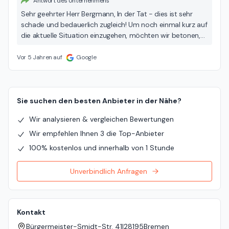
Antwort des Unternehmens
Sehr geehrter Herr Bergmann, In der Tat - dies ist sehr
schade und bedauerlich zugleich! Um noch einmal kurz auf
die aktuelle Situation einzugehen, möchten wir betonen,
dass der Kern unserer Tätigkeit darin besteht, Verkäufer
und Kaufinteressenten einer Immobilie gleichermaßen in
Vor 5 Jahren auf
Google
allen Belangen so zu beraten und zu unterstützen, dass
am Ende BEIDE PARTEIEN mit vollster Überzeugung und
dem besten Gefühl einen Vertragsabschluss
unterzeichnen können. Dies beinhaltet unter anderem
Sie suchen den besten Anbieter in der Nähe?
auch, dass, nach unserer marktgerechten Wertermittlung,
Wir analysieren & vergleichen Bewertungen
der Erstellung eines aussagekräftigen und überzeugenden
Exposés, selbstverständlich auch ein Zeitfenster zur
Wir empfehlen Ihnen 3 die Top-Anbieter
Veräußerung der Immobilie mit konkreten Vorgaben des
100% kostenlos und innerhalb von 1 Stunde
Verkäufers zu beachten ist. Diese Vorgaben
kommunizieren wir mit allen Kaufinteressenten offen und
Unverbindlich Anfragen
transparent so rechtzeitig, dass sie von Anfang an in eine
eventuelle Kaufentscheidung mit einbezogen werden
können. Und genau dies haben wir auch im vorliegenden
Fall getan, diese Vorgaben waren bekannt. Zum Schluss
Kontakt
noch eine persönliche Anmerkung: Vor vielen Jahren haben
Bürgermeister-Smidt-Str. 41
|
28195
Bremen
wir uns kennen gelernt, eben aufgrund unserer