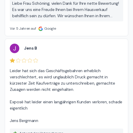
Liebe Frau Schöning, vielen Dank für Ihre nette Bewertung!
Es war uns eine Freude Ihnen bei Ihrem Hausverkauf
behilflich sein zu dürfen. Wir wünschen Ihnen in Ihrem
neuen Zuhause und für die Zukunft alles Gute und stehen
Ihnen jederzeit gerne zur Seite, sollten Sie noch einmal
Vor 5 Jahren auf
Google
Hilfe rund um das Thema Immobilien benötigen. :) Liebe
Grüße Niklas Lehmann EXPOSÉ Immobilien
J
Jens B
Leider hat sich das Geschäftsgebahren erheblich 
verschlechtert, es wird unglaublich Druck gemacht in 
kürzester Zeit Kaufverträge zu unterschreiben, gemachte 
Zusagen werden nicht eingehalten.

Exposé hat leider einen langjährigen Kunden verloren, schade 
eigentlich

Jens Bergmann