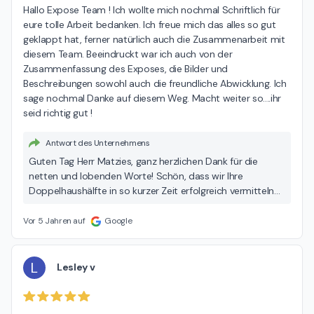
Hallo Expose Team ! Ich wollte mich nochmal Schriftlich für 
eure tolle Arbeit bedanken. Ich freue mich das alles so gut 
geklappt hat, ferner natürlich auch die Zusammenarbeit mit 
diesem Team. Beeindruckt war ich auch von der 
Zusammenfassung des Exposes, die Bilder und 
Beschreibungen sowohl auch die freundliche Abwicklung. Ich 
sage nochmal Danke auf diesem Weg. Macht weiter so....ihr 
seid richtig gut !
Antwort des Unternehmens
Guten Tag Herr Matzies, ganz herzlichen Dank für die
netten und lobenden Worte! Schön, dass wir Ihre
Doppelhaushälfte in so kurzer Zeit erfolgreich vermitteln
konnten. Wir wünschen Ihnen alles Gute und freuen uns,
wenn wir Ihnen künftig erneut zur Seite stehen dürfen!
Vor 5 Jahren auf
Google
L
Lesley v