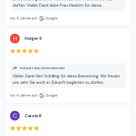
dürfen. Vielen Dank liebe Frau Heidorn für diese
besonderen Worte. Es bestärkt uns, den Weg weiter zu
verfolgen, in einer sehr guten und ausführlichen Beratung
Vor 4 Jahren auf
Google
allen Parteien gerecht zu werden und damit den feinen
Unterschied zu leben.
H
Holger S
Antwort des Unternehmens
Vielen Dank Herr Schilling für diese Bewertung. Wir freuen
uns sehr Sie auch in Zukunft begleiten zu dürfen.
Vor 4 Jahren auf
Google
C
Carola R