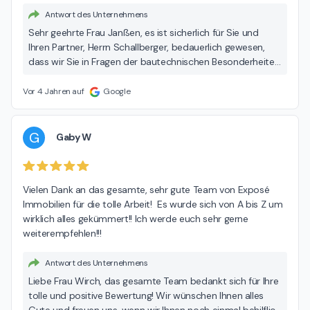
Antwort des Unternehmens
Sehr geehrte Frau Janßen, es ist sicherlich für Sie und
Ihren Partner, Herrn Schallberger, bedauerlich gewesen,
dass wir Sie in Fragen der bautechnischen Besonderheiten
nicht beraten konnten. Dazu muss ich Ihnen leider sagen,
dass wir Ihren Partner Herrn Schallberger, der während der
Vor 4 Jahren auf
Google
gesamten Zeit der Verhandlung über diese Immobilie
unser Ansprechpartner war, bereits mehrfach darauf
hingewiesen hatten, dass dies in keinem Fall zu unsere
G
Gaby W
fachliche Kompetenz gehört. Im Gegenteil. Um hier
fachlich kompetent Aussagen treffen zu können, bedarf es
eines entsprechenden Studiums mit Hochschulabschluss.
Vielen Dank an das gesamte, sehr gute Team von Exposé 
Somit wäre eine Beratung unsererseits Ihnen gegenüber
Immobilien für die tolle Arbeit!  Es wurde sich von A bis Z um 
gerade zu fahrlässig gewesen. Um Ihnen dazu dennoch die
wirklich alles gekümmert!! Ich werde euch sehr gerne 
fachlich korrekten Antworten liefern zu können, hatten wir
weiterempfehlen!!!
Herrn Schallberger bereits sehr früh den direkten Kontakt
zum Bauunternehmer geliefert, welchen wir stets begleitet
Antwort des Unternehmens
hatten. Von unserer Seite aus erhielten Sie unaufgefordert
sämtliche erforderlichen Unterlagen zur Immobilie sowie
Liebe Frau Wirch, das gesamte Team bedankt sich für Ihre
bautechnischen Unterlagen um ein umfassendes Bild über
tolle und positive Bewertung! Wir wünschen Ihnen alles
Ihr zukünftiges "zu Hause" zu erlangen. Dazu gehörten