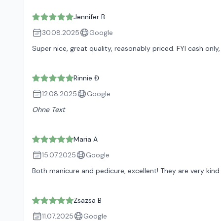
Jennifer B
30.08.2025
Google
Super nice, great quality, reasonably priced. FYI cash onl
Rinnie Đ
12.08.2025
Google
Ohne Text
Maria A
15.07.2025
Google
Both manicure and pedicure, excellent! They are very ki
Zsazsa B
11.07.2025
Google