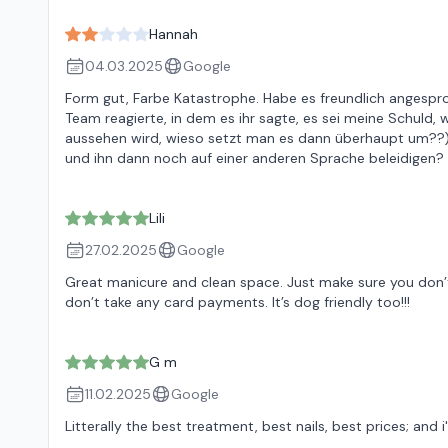
Hannah
04.03.2025
Google
Form gut, Farbe Katastrophe. Habe es freundlich angesproc
Team reagierte, in dem es ihr sagte, es sei meine Schuld, w
aussehen wird, wieso setzt man es dann überhaupt um??) 
und ihn dann noch auf einer anderen Sprache beleidigen?
Lili
27.02.2025
Google
Great manicure and clean space. Just make sure you don’t r
don’t take any card payments. It’s dog friendly too!!!
G m
11.02.2025
Google
Litterally the best treatment, best nails, best prices; and