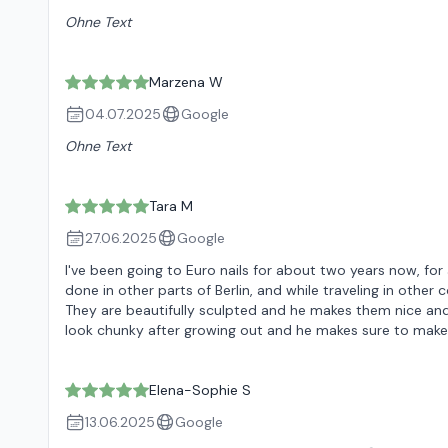
Ohne Text
Marzena W
04.07.2025
Google
Ohne Text
Tara M
27.06.2025
Google
I've been going to Euro nails for about two years now, for
done in other parts of Berlin, and while traveling in other
They are beautifully sculpted and he makes them nice and f
look chunky after growing out and he makes sure to mak
Elena-Sophie S
13.06.2025
Google