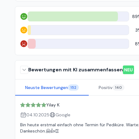
89
Positiv
3
Neutral
8
Negativ
Bewertungen mit KI zusammenfassen
NEU
Neuste Bewertungen
Positiv
152
140
Yilay K
04.10.2025
Google
Bin heute erstmal einfach ohne Termin für Pediküre. Wartez
Dankeschön.🤗👍👏