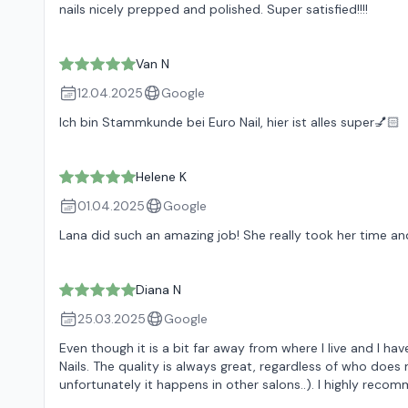
nails nicely prepped and polished. Super satisfied!!!!
Van N
12.04.2025
Google
Ich bin Stammkunde bei Euro Nail, hier ist alles super💅🏻
Helene K
01.04.2025
Google
Lana did such an amazing job! She really took her time and
Diana N
25.03.2025
Google
Even though it is a bit far away from where I live and I h
Nails. The quality is always great, regardless of who does 
unfortunately it happens in other salons..). I highly recom