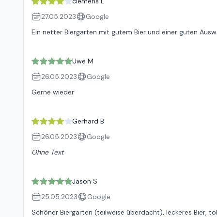
clemens L
27.05.2023
Google
Ein netter Biergarten mit gutem Bier und einer guten Ausw
Uwe M
26.05.2023
Google
Gerne wieder
Gerhard B
26.05.2023
Google
Ohne Text
Jason S
25.05.2023
Google
Schöner Biergarten (teilweise überdacht), leckeres Bier, to