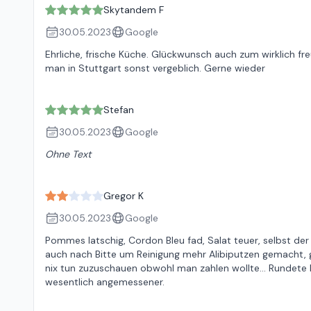
Skytandem F
30.05.2023
Google
Ehrliche, frische Küche. Glückwunsch auch zum wirklich f
man in Stuttgart sonst vergeblich. Gerne wieder
Stefan
30.05.2023
Google
Ohne Text
Gregor K
30.05.2023
Google
Pommes latschig, Cordon Bleu fad, Salat teuer, selbst der 
auch nach Bitte um Reinigung mehr Alibiputzen gemacht, g
nix tun zuzuschauen obwohl man zahlen wollte... Rundete l
wesentlich angemessener.