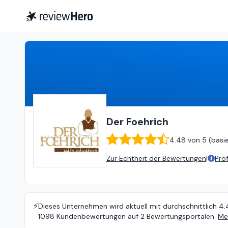
Der Foehrich
4.48
von
5 (
basie
Der Foehrich
4.48
von
5 (
basi
Zur Echtheit der Bewertungen
|
Pro
⚡️
Dieses Unternehmen wird aktuell mit durchschnittlich 4.
1098 Kundenbewertungen auf 2 Bewertungsportalen.
Me