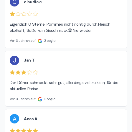
C
claudia c
Eigentlich 0 Sterne. Pommes nicht richtig durch,Fleisch 
ekelhaft, Soße kein Geschmack🤮 Nie wieder
Vor 3 Jahren auf
Google
J
Jan T
Der Döner schmeckt sehr gut, allerdings viel zu klein, für die 
aktuellen Preise..
Vor 3 Jahren auf
Google
A
Anas A