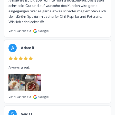
Ambiente ist OK aber könnte man umdekorieren. Das Essen 
schmeckt Gut und auf wünsche des Kunden wird gerne 
eingegangen. Wer es gerne etwas schärfer mag empfehle ich 
den dürüm Spezial mit scharfer Chili Paprika und Petersilie. 
Wirklich sehr lecker. 🙂
Vor 4 Jahren auf
Google
A
Adam B
Always great.
Vor 4 Jahren auf
Google
S
Said O