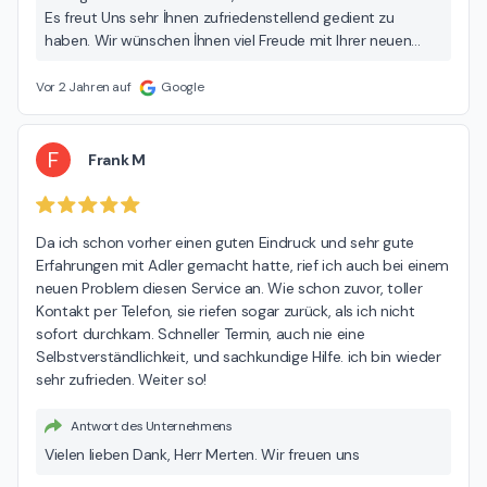
Es freut Uns sehr İhnen zufriedenstellend gedient zu
haben. Wir wünschen İhnen viel Freude mit Ihrer neuen
Geschirrspülmaschine und stehen İhnen stets zu dienst
wenn Sie Probleme mit Ihrer Elektro Hausgeräte haben
Vor 2 Jahren auf
Google
sollen. Freundliche Grüße Ihr Adler Hausgeräte
Kundendiest
F
Frank M
Da ich schon vorher einen guten Eindruck und sehr gute 
Erfahrungen mit Adler gemacht hatte, rief ich auch bei einem 
neuen Problem diesen Service an. Wie schon zuvor, toller 
Kontakt per Telefon, sie riefen sogar zurück, als ich nicht 
sofort durchkam. Schneller Termin, auch nie eine 
Selbstverständlichkeit, und sachkundige Hilfe. ich bin wieder 
sehr zufrieden. Weiter so!
Antwort des Unternehmens
Vielen lieben Dank, Herr Merten. Wir freuen uns